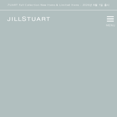
JILL STUART Fall Collection New Items & Limited Items - 2026년 8월 1일 출시