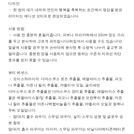
디자인:
・ 한 쌍의 새가 내려와 연인의 행복을 축복하는 순간에서 영감을 받은
리미티드 에디션 모티프로 완성되었습니다.
사용 방법:
・ 사용 전 충분히 흔들어줍니다. 피부나 머리카락에서 10cm 정도 거리
를 두고 분사하여 고르게 퍼뜨립니다(뒤집어서 사용할 수도 있습니다).
얼굴에 사용할 경우 먼저 손바닥에 분사한 후 소량씩 나누어 골고루 펴
발라줍니다. 충분한 양을 사용하지 않으면 원하는 수준의 자외선 차단
효과를 얻지 못할 수 있습니다.
뷰티 에센스:
・ 모이스처라이저: 다마스쿠스 로즈 추출물, 에델바이스 추출물, 피오
니 추출물, 마돈나 릴리 추출물, 까멜리아 오일, 글리세린
다마스쿠스 로즈 추출물은 다마스쿠스 장미꽃 추출물, 에델바이스 추출
물은 에델바이스꽃/잎 추출물, 피오니 추출물은 모란뿌리 추출물, 마돈
나 릴리 추출물은 마돈나백합비늘줄기 추출물, 까멜리아 오일은 동백나
무씨 오일입니다.
・ 땀/피지 흡수 파우더, 스무딩 파우더, 실키-스무드 성분 및 글로우 성
분 함유
땀/피지 흡수 파우더는 마이카, 스무딩 파우더는 비닐다이메티콘/메티콘