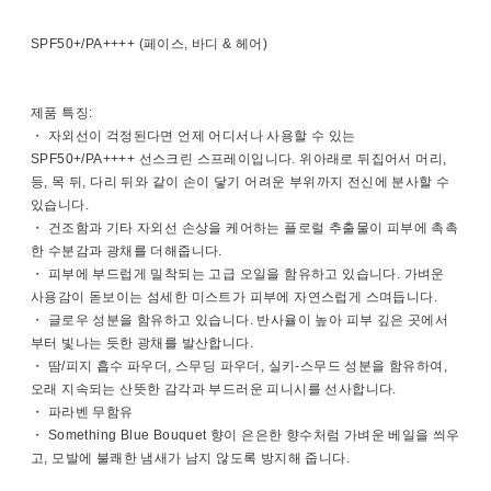
SPF50+/PA++++ (페이스, 바디 & 헤어)
제품 특징:
・ 자외선이 걱정된다면 언제 어디서나 사용할 수 있는
SPF50+/PA++++ 선스크린 스프레이입니다. 위아래로 뒤집어서 머리,
등, 목 뒤, 다리 뒤와 같이 손이 닿기 어려운 부위까지 전신에 분사할 수
있습니다.
・ 건조함과 기타 자외선 손상을 케어하는 플로럴 추출물이 피부에 촉촉
한 수분감과 광채를 더해줍니다.
・ 피부에 부드럽게 밀착되는 고급 오일을 함유하고 있습니다. 가벼운
사용감이 돋보이는 섬세한 미스트가 피부에 자연스럽게 스며듭니다.
・ 글로우 성분을 함유하고 있습니다. 반사율이 높아 피부 깊은 곳에서
부터 빛나는 듯한 광채를 발산합니다.
・ 땀/피지 흡수 파우더, 스무딩 파우더, 실키-스무드 성분을 함유하여,
오래 지속되는 산뜻한 감각과 부드러운 피니시를 선사합니다.
・ 파라벤 무함유
・ Something Blue Bouquet 향이 은은한 향수처럼 가벼운 베일을 씌우
고, 모발에 불쾌한 냄새가 남지 않도록 방지해 줍니다.