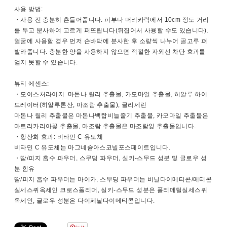
사용 방법:
・사용 전 충분히 흔들어줍니다. 피부나 머리카락에서 10cm 정도 거리
를 두고 분사하여 고르게 퍼뜨립니다(뒤집어서 사용할 수도 있습니다).
얼굴에 사용할 경우 먼저 손바닥에 분사한 후 소량씩 나누어 골고루 펴
발라줍니다. 충분한 양을 사용하지 않으면 적절한 자외선 차단 효과를
얻지 못할 수 있습니다.
뷰티 에센스:
・모이스처라이저: 마돈나 릴리 추출물, 카모마일 추출물, 히알루 하이
드레이터(히알루론산, 마조람 추출물), 글리세린
마돈나 릴리 추출물은 마돈나백합비늘줄기 추출물, 카모마일 추출물은
마트리카리아꽃 추출물, 마조람 추출물은 마조람잎 추출물입니다.
・항산화 효과: 비타민 C 유도체
비타민 C 유도체는 마그네슘아스코빌포스페이트입니다.
・땀/피지 흡수 파우더, 스무딩 파우더, 실키-스무드 성분 및 글로우 성
분 함유
땀/피지 흡수 파우더는 마이카, 스무딩 파우더는 비닐다이메티콘/메티콘
실세스퀴옥세인 크로스폴리머, 실키-스무드 성분은 폴리메틸실세스퀴
옥세인, 글로우 성분은 다이페닐다이메티콘입니다.