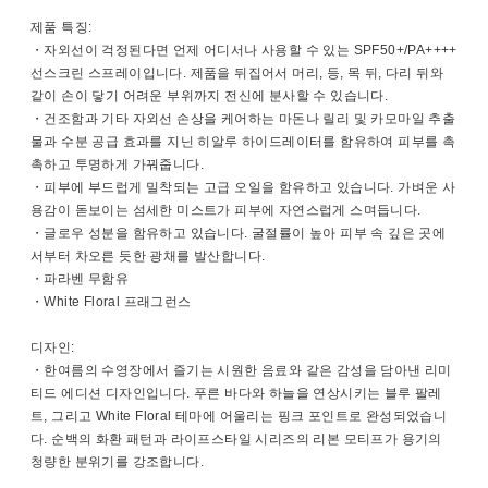
제품 특징:
・자외선이 걱정된다면 언제 어디서나 사용할 수 있는 SPF50+/PA++++
선스크린 스프레이입니다. 제품을 뒤집어서 머리, 등, 목 뒤, 다리 뒤와
같이 손이 닿기 어려운 부위까지 전신에 분사할 수 있습니다.
・건조함과 기타 자외선 손상을 케어하는 마돈나 릴리 및 카모마일 추출
물과 수분 공급 효과를 지닌 히알루 하이드레이터를 함유하여 피부를 촉
촉하고 투명하게 가꿔줍니다.
・피부에 부드럽게 밀착되는 고급 오일을 함유하고 있습니다. 가벼운 사
용감이 돋보이는 섬세한 미스트가 피부에 자연스럽게 스며듭니다.
・글로우 성분을 함유하고 있습니다. 굴절률이 높아 피부 속 깊은 곳에
서부터 차오른 듯한 광채를 발산합니다.
・파라벤 무함유
・White Floral 프래그런스
디자인:
・한여름의 수영장에서 즐기는 시원한 음료와 같은 감성을 담아낸 리미
티드 에디션 디자인입니다. 푸른 바다와 하늘을 연상시키는 블루 팔레
트, 그리고 White Floral 테마에 어울리는 핑크 포인트로 완성되었습니
다. 순백의 화환 패턴과 라이프스타일 시리즈의 리본 모티프가 용기의
청량한 분위기를 강조합니다.