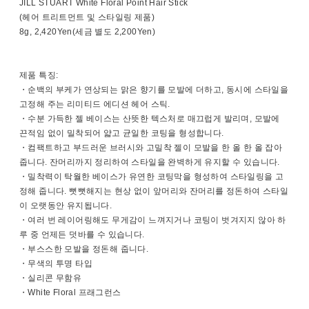
JILL STUART White Floral Point Hair Stick
(헤어 트리트먼트 및 스타일링 제품)
8g, 2,420Yen(세금 별도 2,200Yen)
제품 특징:
・순백의 부케가 연상되는 맑은 향기를 모발에 더하고, 동시에 스타일을
고정해 주는 리미티드 에디션 헤어 스틱.
・수분 가득한 젤 베이스는 산뜻한 텍스처로 매끄럽게 발리며, 모발에
끈적임 없이 밀착되어 얇고 균일한 코팅을 형성합니다.
・컴팩트하고 부드러운 브러시와 고밀착 젤이 모발을 한 올 한 올 잡아
줍니다. 잔머리까지 정리하여 스타일을 완벽하게 유지할 수 있습니다.
・밀착력이 탁월한 베이스가 유연한 코팅막을 형성하여 스타일링을 고
정해 줍니다. 뻣뻣해지는 현상 없이 앞머리와 잔머리를 정돈하여 스타일
이 오랫동안 유지됩니다.
・여러 번 레이어링해도 무게감이 느껴지거나 코팅이 벗겨지지 않아 하
루 중 언제든 덧바를 수 있습니다.
・부스스한 모발을 정돈해 줍니다.
・무색의 투명 타입
・실리콘 무함유
・White Floral 프래그런스