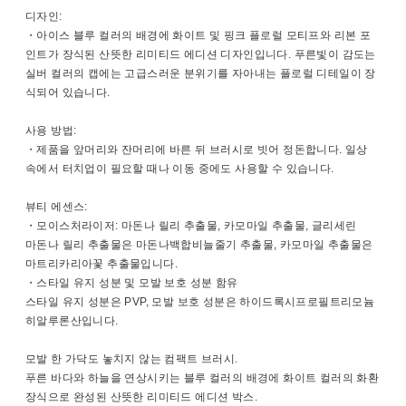
디자인:
・아이스 블루 컬러의 배경에 화이트 및 핑크 플로럴 모티프와 리본 포
인트가 장식된 산뜻한 리미티드 에디션 디자인입니다. 푸른빛이 감도는
실버 컬러의 캡에는 고급스러운 분위기를 자아내는 플로럴 디테일이 장
식되어 있습니다.
사용 방법:
・제품을 앞머리와 잔머리에 바른 뒤 브러시로 빗어 정돈합니다. 일상
속에서 터치업이 필요할 때나 이동 중에도 사용할 수 있습니다.
뷰티 에센스:
・모이스처라이저: 마돈나 릴리 추출물, 카모마일 추출물, 글리세린
마돈나 릴리 추출물은 마돈나백합비늘줄기 추출물, 카모마일 추출물은
마트리카리아꽃 추출물입니다.
・스타일 유지 성분 및 모발 보호 성분 함유
스타일 유지 성분은 PVP, 모발 보호 성분은 하이드록시프로필트리모늄
히알루론산입니다.
모발 한 가닥도 놓치지 않는 컴팩트 브러시.
푸른 바다와 하늘을 연상시키는 블루 컬러의 배경에 화이트 컬러의 화환
장식으로 완성된 산뜻한 리미티드 에디션 박스.