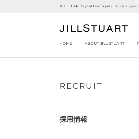
JILL STUART Crystal Bloom petal couture e
HOME
ABOUT JILL STUART
RECRUIT
採用情報