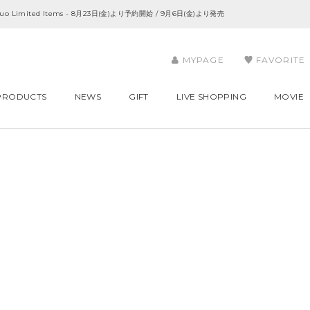
yes duo Limited Items - 8月23日(金)より予約開始 / 9月6日(金)より発売
MYPAGE
FAVORITE
PRODUCTS
NEWS
GIFT
LIVE SHOPPING
MOVIE