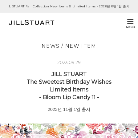
JILL STUART 20th Anniversary- Story III -Monthly Collection - 2026년 7월 1일 
NEWS
/
NEW ITEM
2023.09.29
JILL STUART
The Sweetest
Birthday Wishes
Limited Items
- Bloom Lip Candy 11 -
2023년 11월 1일 출시