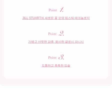
JILL STUART의 새로운 꽃
모양 립스틱 테크놀로지
가볍고 산뜻한 감촉,
화사한 글로시 피니시
도톰하고 촉촉한 입술