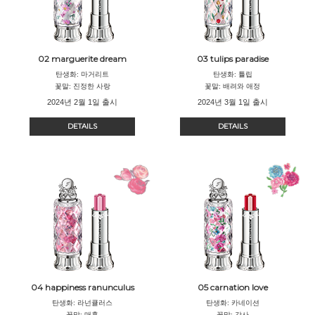
02 marguerite dream
03 tulips paradise
탄생화: 마거리트
탄생화: 튤립
꽃말: 진정한 사랑
꽃말: 배려와 애정
2024년 2월 1일 출시
2024년 3월 1일 출시
DETAILS
DETAILS
04 happiness ranunculus
05 carnation love
탄생화: 라넌큘러스
탄생화: 카네이션
꽃말: 매혹
꽃말: 감사